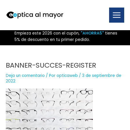
Ir
al
contenido
Main
Menu
Empieza este 2026 con el cupón,
"AHORRA5"
tienes
5% de descuento en tu primer pedido.
BANNER-SUCCES-REGISTER
Deja un comentario
/ Por
opticaweb
/
3 de septiembre de
2022