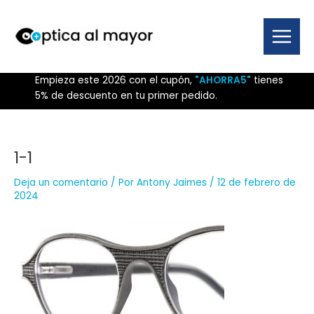
Ir
al
contenido
Main
Menu
Empieza este 2026 con el cupón,
"AHORRA5"
tienes
5% de descuento en tu primer pedido.
1-1
Deja un comentario
/ Por
Antony Jaimes
/
12 de febrero de
2024