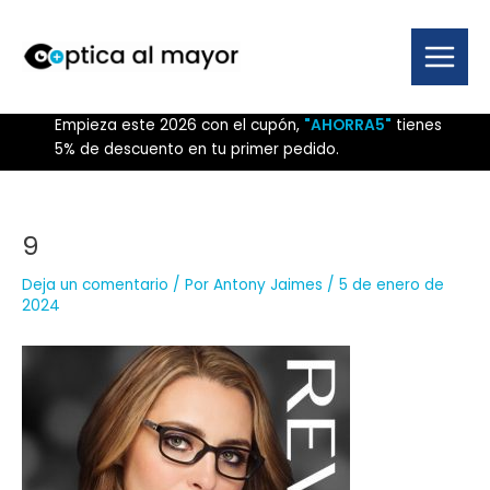
Ir
al
contenido
Main
Menu
Empieza este 2026 con el cupón,
"AHORRA5"
tienes
5% de descuento en tu primer pedido.
9
Deja un comentario
/ Por
Antony Jaimes
/
5 de enero de
2024