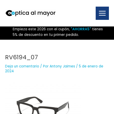
Ir
al
contenido
Main
Menu
Empieza este 2026 con el cupón,
"AHORRA5"
tienes
5% de descuento en tu primer pedido.
RV6194_07
Deja un comentario
/ Por
Antony Jaimes
/
5 de enero de
2024